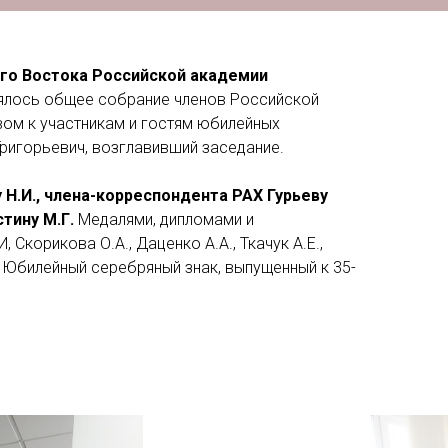
него Востока Российской академии
лось общее собрание членов Российской
вом к участникам и гостям юбилейных
Григорьевич, возглавивший заседание.
Н.И., члена-корреспондента РАХ Гурьеву
стину М.Г.
Медалями, дипломами и
Скорикова О.А., Даценко А.А., Ткачук А.Е.,
и Юбилейный серебряный знак, выпущенный к 35-