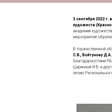
3 сентября 2022 г.
художеств (Красноя
академии художеств,
мероприятий обратил
В торжественной об
С.В., Бойтунову Д.А
благодарностями РАХ 
Царинный И.В. и дру
летию Региональног