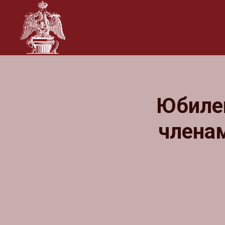
Юбилей
члена