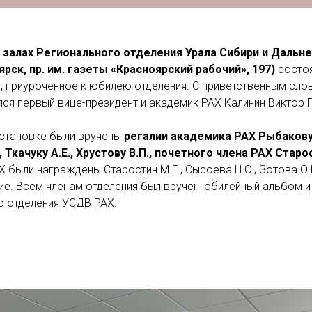
 в залах Регионального отделения Урала Сибири и Даль
рск, пр. им. газеты «Красноярский рабочий», 197)
состоя
 приуроченное к юбилею отделения. С приветственным сло
ся первый вице-президент и академик РАХ Калинин Виктор 
становке были вручены
регалии академика РАХ Рыбакову 
., Ткачуку А.Е., Хрустову В.П., почетного члена РАХ Старо
были награждены Старостин М.Г., Сысоева Н.С., Зотова О.И, 
гие. Всем членам отделения был вручен юбилейный альбом 
о отделения УСДВ РАХ.