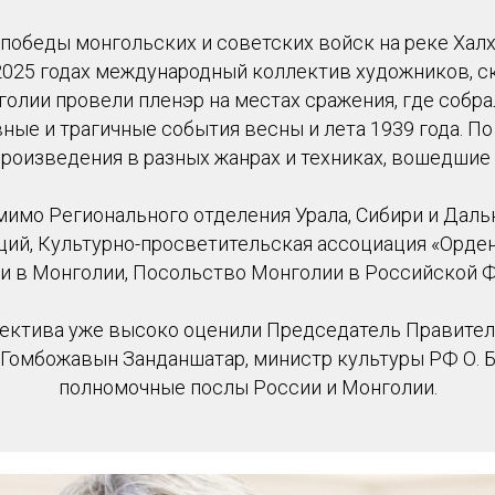
обеды монгольских и советских войск на реке Халх
4-2025 годах международный коллектив художников, с
олии провели пленэр на местах сражения, где собр
ные и трагичные события весны и лета 1939 года. По
роизведения в разных жанрах и техниках, вошедшие 
мимо Регионального отделения Урала, Сибири и Даль
ий, Культурно-просветительская ассоциация «Орде
 в Монголии, Посольство Монголии в Российской 
ектива уже высоко оценили Председатель Правител
Гомбожавын Занданшатар, министр культуры РФ О. Б
полномочные послы России и Монголии.