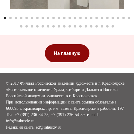
На главную
©
2017 Филиал Российской академии художеств в г. Красноярске
«Региональное отделение Урала, Сибири и Дальнего Востока
Российской академии художеств в г. Красноярске».
При использовании информации с сайта ссылка обязательна
660093 г. Красноярск, пр. им. газеты Красноярский рабочий, 197
Тел.
+7 (391) 236-34-23,
+7 (391) 236-54-89. e-mail:
info@rahusdv.ru
Редакция сайта:
ed@rahusdv.ru