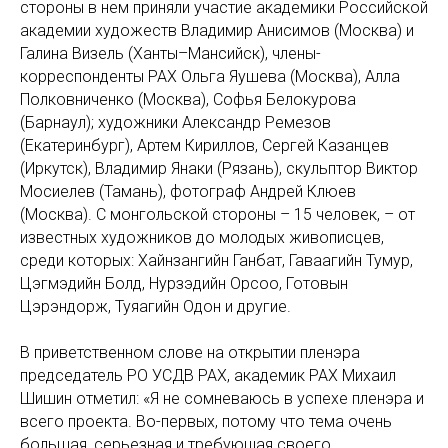
стороны в нем приняли участие академики Российской
академии художеств Владимир Анисимов (Москва) и
Галина Визель (Ханты–Мансийск), члены-
корреспонденты РАХ Ольга Яушева (Москва), Алла
Полковниченко (Москва), Софья Белокурова
(Барнаул); художники Александр Ремезов
(Екатеринбург), Артем Кириллов, Сергей Казанцев
(Иркутск), Владимир Янаки (Рязань), скульптор Виктор
Мосиелев (Тамань), фотограф Андрей Клюев
(Москва). С монгольской стороны – 15 человек, – от
известных художников до молодых живописцев,
среди которых: Хайнзангийн Ганбат, Гаваагийн Тумур,
Цэгмэдийн Болд, Нурзэдийн Орсоо, Готовын
Цэрэндорж, Туяагийн Одон и другие.
В приветственном слове на открытии пленэра
председатель РО УСДВ РАХ, академик РАХ Михаил
Шишин отметил: «Я не сомневаюсь в успехе пленэра и
всего проекта. Во-первых, потому что тема очень
большая, серьезная и требующая своего