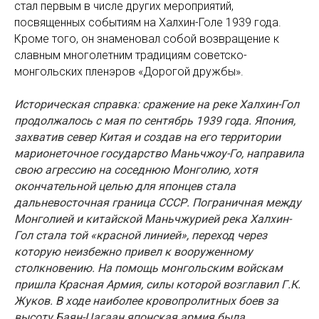
стал первым в числе других мероприятий,
посвященных событиям на Халхин-Голе 1939 года.
Кроме того, он знаменовал собой возвращение к
славным многолетним традициям советско-
монгольских пленэров «Дорогой дружбы».
Историческая справка: сражение на реке Халхин-Гол
продолжалось с мая по сентябрь 1939 года. Япония,
захватив север Китая и создав на его территории
марионеточное государство Маньчжоу-Го, направила
свою агрессию на соседнюю Монголию, хотя
окончательной целью для японцев стала
дальневосточная граница СССР. Пограничная между
Монголией и китайской Маньчжурией река Халхин-
Гол стала той «красной линией», переход через
которую неизбежно привел к вооруженному
столкновению. На помощь монгольским войскам
пришла Красная Армия, силы которой возглавил Г.К.
Жуков. В ходе наиболее кровопролитных боев за
высоту Баян-Цагаан японская армия была